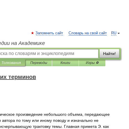
Запомнить сайт
Словарь на свой сайт
RU
едии на Академике
Найти!
Толкования
Переводы
Книги
Игры ⚽
их терминов
ическое
произведение
небольшого
объема
,
передающее
я
автора
по
тому
или
иному
поводу
и
изначально
не
исчерпывающую
трактовку
темы
.
Главная
примета
Э
.
как