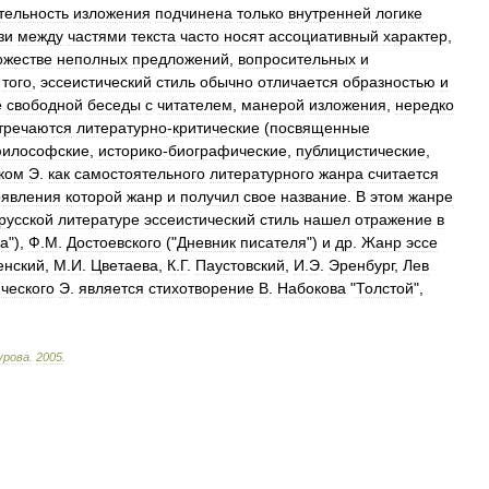
тельность
изложения
подчинена
только
внутренней
логике
зи
между
частями
текста
часто
носят
ассоциативный
характер
,
ожестве
неполных
предложений
,
вопросительных
и
того
,
эссеистический
стиль
обычно
отличается
образностью
и
е
свободной
беседы
с
читателем
,
манерой
изложения
,
нередко
тречаются
литературно
-
критические
(
посвященные
илософские
,
историко
-
биографические
,
публицистические
,
ком
Э
.
как
самостоятельного
литературного
жанра
считается
оявления
которой
жанр
и
получил
свое
название
.
В
этом
жанре
русской
литературе
эссеистический
стиль
нашел
отражение
в
га
"),
Ф
.
М
.
Достоевского
("
Дневник
писателя
")
и
др
.
Жанр
эссе
енский
,
М
.
И
.
Цветаева
,
К
.
Г
.
Паустовский
,
И
.
Э
.
Эренбург
,
Лев
ческого
Э
.
является
стихотворение
В
.
Набокова
"
Толстой
",
урова
.
2005
.