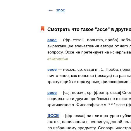
эпос
Смотреть что такое "эссе" в други
эссе
— (фр. essai – попытка, проба), неб
выражающее впечатления автора от чего 
вопросу. Эссе не претендует на исчер
энциклопедия
эссе
— нескл., ср. essai m. 1. Проба, попы
ничто иное, как попытки ( essays) на разн
трактующий литературные, философские
эссе
— [сэ], неизм.; ср. [франц. essai] С
социальные и другие проблемы не в систе
критическое э. Философское э. * * * эссе
ЭССЕ
— [фр. essai] лит. литературно публ
статья, написанная в непринужденной по
по избранному предмету. Словарь иностр