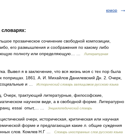
юмор
х словарях:
ольшое прозаическое сочинение свободной композиции,
либо, его размышления и соображения по какому либо
пывающую полноту или определяющую… …
Литературная
тка. Вывел я в заключение, что вся жизнь моя с тех пор была
ых поприщах. 1861. А. И. Михайлов Данилевский Дн. 2. Очерк,
, социальные и …
Исторический словарь галлицизмов русского языка
пец. Очерк, трактующий литературные, философские,
матическом научном виде, а в свободной форме. Литературно
 (франц. essai опыт,… …
Энциклопедический словарь
ицистический очерк, историческая, критическая или научная
лемической форме и предлагающая какие л. общие суждения
анных слов. Комлев Н.Г …
Словарь иностранных слов русского языка