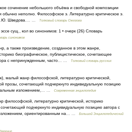
ческое сочинение небольшого объёма и свободной композиции
и обычно неполно. Философское э. Литературно критическое э.
, Н.Ю. Шведова.… …
Толковый словарь Ожегова
ссе сущ., кол во синонимов: 1 • очерк (26) Словарь
варь синонимов
р, а также произведение, созданное в этом жанре,
сторико биографическое, публицистическое, сочетающее
втора с непринужденным, часто… …
Толковый словарь русских
к), малый жанр философской, литературно критической,
кой прозы, сочетающий подчеркнуто индивидуальную позицию
оксальным изложением,… …
Современная энциклопедия
нр философской, литературно критической, историко
, сочетающий подчеркнуто индивидуальную позицию автора с
 изложением, ориентированным на… …
Большой Энциклопедический
ударение