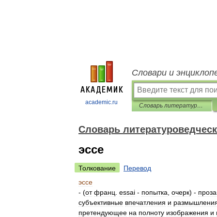
Словари и энциклоп
academic.ru
Словарь литературоведческих терминов
Словарь литературоведческ
эссе
Толкование
Перевод
эссе
- (
от
франц
.
essai
-
попытка
,
очерк
) -
проза
субъективные
впечатления
и
размышлени
претендующее
на
полноту
изображения
и