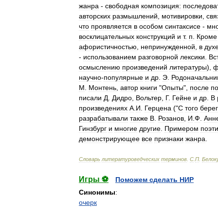
жанра
-
свободная
композиция:
последова
авторских
размышлений
,
мотивировки
,
свя
что
проявляется
в
особом
синтаксисе
-
мн
восклицательных
конструкций
и
т
.
п
.
Кроме
афористичностью
,
непринужденной
,
в
дух
-
использованием
разговорной
лексики
.
Вс
осмыслению
произведений
литературы
),
ф
научно
-
популярные
и
др
.
Э
.
Родоначальни
М
.
Монтень
,
автор
книги
"
Опыты
",
после
п
писали
Д
.
Дидро
,
Вольтер
,
Г
.
Гейне
и
др
.
В
произведениях
А
.
И
.
Герцена
("
С
того
бере
разрабатывали
также
В
.
Розанов
,
И
.
Ф
.
Анн
Гинзбург
и
многие
другие
.
Примером
поэти
демонстрирующее
все
признаки
жанра
.
Словарь
литературоведческих
терминов
.
С
.
П
.
Белок
Игры ⚽
Поможем сделать НИР
Синонимы
:
очерк