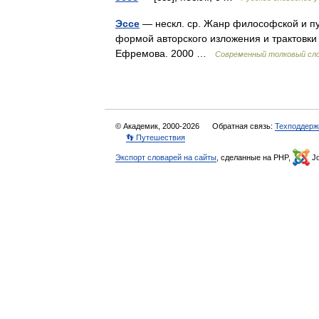
Эссе
— нескл. ср. Жанр философской и п
формой авторского изложения и трактовки
Ефремова. 2000 …
Современный толковый сло
© Академик, 2000-2026
Обратная связь:
Техподдерж
👣 Путешествия
Экспорт словарей на сайты
, сделанные на PHP,
Jo