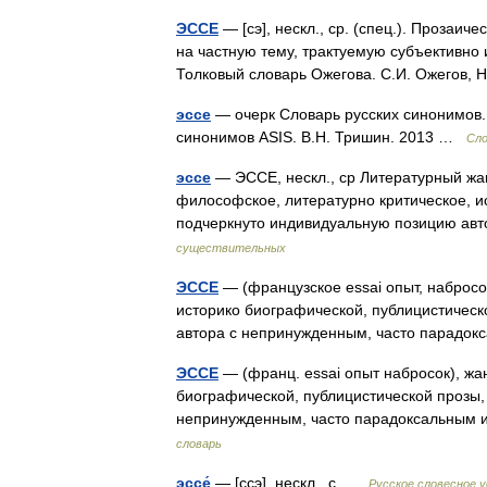
ЭССЕ
— [сэ], нескл., ср. (спец.). Прозаи
на частную тему, трактуемую субъективно 
Толковый словарь Ожегова. С.И. Ожегов
эссе
— очерк Словарь русских синонимов. э
синонимов ASIS. В.Н. Тришин. 2013 …
Сло
эссе
— ЭССЕ, нескл., ср Литературный жан
философское, литературно критическое, и
подчеркнуто индивидуальную позицию а
существительных
ЭССЕ
— (французское essai опыт, набросо
историко биографической, публицистичес
автора с непринужденным, часто парад
ЭССЕ
— (франц. essai опыт набросок), жа
биографической, публицистической прозы
непринужденным, часто парадоксальным
словарь
эссе́
— [ссэ], нескл., с …
Русское словесное 